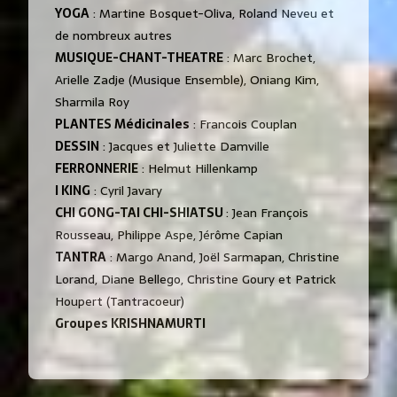
YOGA
: Martine Bosquet-Oliva, Roland Neveu et
de nombreux autres
MUSIQUE-CHANT-THEATRE
: Marc Brochet,
Arielle Zadje (Musique Ensemble), Oniang Kim,
Sharmila Roy
PLANTES Médicinales
: Francois Couplan
DESSIN
: Jacques et Juliette Damville
FERRONNERIE
: Helmut Hillenkamp
I KING
: Cyril Javary
CHI GONG-TAI CHI-SHIATSU
: Jean François
Rousseau, Philippe Aspe, Jérôme Capian
TANTRA
: Margo Anand, Joël Sarmapan, Christine
Lorand, Diane Bellego, Christine Goury et Patrick
Houpert (Tantracoeur)
Groupes KRISHNAMURTI