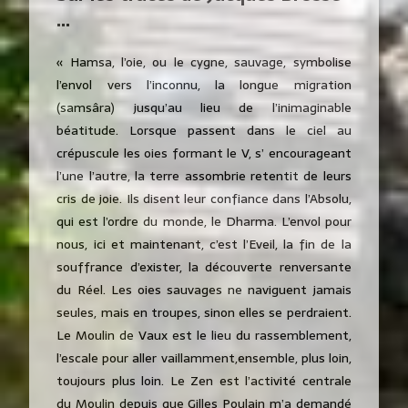
…
« Hamsa, l’oie, ou le cygne, sauvage, symbolise
l’envol vers l’inconnu, la longue migration
(samsâra) jusqu’au lieu de l’inimaginable
béatitude. Lorsque passent dans le ciel au
crépuscule les oies formant le V, s’ encourageant
l’une l’autre, la terre assombrie retentit de leurs
cris de joie. Ils disent leur confiance dans l’Absolu,
qui est l’ordre du monde, le Dharma. L’envol pour
nous, ici et maintenant, c’est l’Eveil, la fin de la
souffrance d’exister, la découverte renversante
du Réel. Les oies sauvages ne naviguent jamais
seules, mais en troupes, sinon elles se perdraient.
Le Moulin de Vaux est le lieu du rassemblement,
l’escale pour aller vaillamment,ensemble, plus loin,
toujours plus loin. Le Zen est l’activité centrale
du Moulin depuis que Gilles Poulain m’a demandé